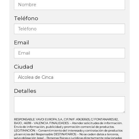
Teléfono
Email
Ciudad
Detalles
RESPONSABLE: YAVOI EUROPA, S.A., CIF/NIF: A96361605, C/ FONTANARES 82,
BAJO , 46018 – VALENCIA. FINALIDADES: – Atender solicitudes de información.
Envío de información, publicidad y promoción comercial de productos.
LEGITIMACIÓN: – Consentimiento del interesado y contratación de productos
y/o servicios del Responsable DESTINATARIOS: – No se ceden datos a terceros,
salvo obligación legal – Personas físicas o jurídicas directamente relacionadas