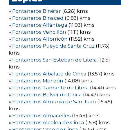
»
Fontaneros Binéfar
(6.26) kms
»
Fontaneros Binaced
(6.83) kms
»
Fontaneros Alfántega
(11.03) kms
»
Fontaneros Vencillón
(11.11) kms
»
Fontaneros Altorricón
(11.52) kms
»
Fontaneros Pueyo de Santa Cruz
(11.76)
kms
»
Fontaneros San Esteban de Litera
(12.5)
kms
»
Fontaneros Albalate de Cinca
(13.57) kms
»
Fontaneros Monzón
(14.08) kms
»
Fontaneros Tamarite de Litera
(14.41) kms
»
Fontaneros Belver de Cinca
(14.47) kms
»
Fontaneros Almunia de San Juan
(15.45)
kms
»
Fontaneros Almacelles
(15.49) kms
»
Fontaneros Alcolea de Cinca
(15.8) kms
»
Fontaneros Osso de Cinca
(16.32) kms