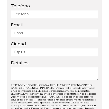
Teléfono
Email
Ciudad
Detalles
RESPONSABLE: YAVOI EUROPA, S.A., CIF/NIF: A96361605, C/ FONTANARES 82,
BAJO , 46018 – VALENCIA. FINALIDADES: – Atender solicitudes de información.
Envío de información, publicidad y promoción comercial de productos.
LEGITIMACIÓN: – Consentimiento del interesado y contratación de productos
y/o servicios del Responsable DESTINATARIOS: – No se ceden datos a terceros,
salvo obligación legal – Personas físicas o jurídicas directamente relacionadas
con el Responsable – Encargados de Tratamiento de la U.E. o adheridos al
Privacy Shield DERECHOS: – Revocar el consentimiento – Acceso, rectificación,
supresión, limitación u oposición al tratamiento, derecho a no ser objeto de