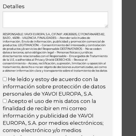
Detalles
RESPONSABLE: YAVOI EUROPA, S.A., CIF/NIF: A96361605, C/ FONTANARES 82,
BAJO , 46018 – VALENCIA. FINALIDADES: – Atender solicitudes de
información. Envío de información, publicidad y promoción comercial de
productos. LEGITIMACIÓN: – Consentimiento del interesado y contratación
de productos y/o servicios del Responsable DESTINATARIOS: – No se ceden
datos a terceros, salvo obligación legal – Personas físicas o jurídicas
directamente relacionadas con el Responsable – Encargados de Tratamiento
de la U.E. o adheridos al Privacy Shield DERECHOS: – Revocar el
consentimiento – Acceso, rectificación, supresión, limitación u oposición al
tratamiento, derecho a no ser objeto de decisiones automatizadas, así como
a obtener información clara y transparente sobre el tratamiento de los datos
He leído y estoy de acuerdo con la
información sobre protección de datos
personales de YAVOI EUROPA, S.A.
Acepto el uso de mis datos con la
finalidad de recibir en mi correo
información y publicidad de YAVOI
EUROPA, S.A. por medios electrónicos;
correo electrónico y/o medios