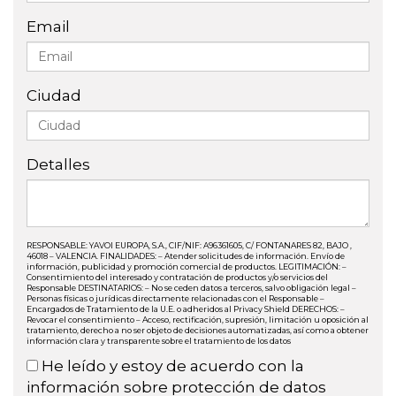
Email
Ciudad
Detalles
RESPONSABLE: YAVOI EUROPA, S.A., CIF/NIF: A96361605, C/ FONTANARES 82, BAJO ,
46018 – VALENCIA. FINALIDADES: – Atender solicitudes de información. Envío de
información, publicidad y promoción comercial de productos. LEGITIMACIÓN: –
Consentimiento del interesado y contratación de productos y/o servicios del
Responsable DESTINATARIOS: – No se ceden datos a terceros, salvo obligación legal –
Personas físicas o jurídicas directamente relacionadas con el Responsable –
Encargados de Tratamiento de la U.E. o adheridos al Privacy Shield DERECHOS: –
Revocar el consentimiento – Acceso, rectificación, supresión, limitación u oposición al
tratamiento, derecho a no ser objeto de decisiones automatizadas, así como a obtener
información clara y transparente sobre el tratamiento de los datos
He leído y estoy de acuerdo con la
información sobre protección de datos