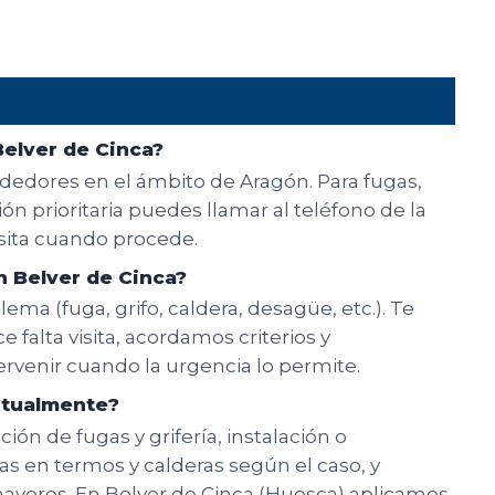
Belver de Cinca?
rededores en el ámbito de Aragón. Para fugas,
n prioritaria puedes llamar al teléfono de la
isita cuando procede.
n Belver de Cinca?
ema (fuga, grifo, caldera, desagüe, etc.). Te
e falta visita, acordamos criterios y
rvenir cuando la urgencia lo permite.
bitualmente?
ón de fugas y grifería, instalación o
ías en termos y calderas según el caso, y
ayores. En Belver de Cinca (Huesca) aplicamos