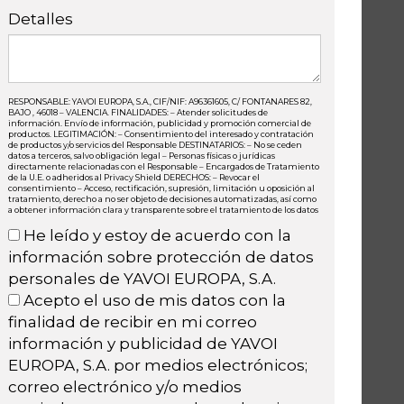
Detalles
RESPONSABLE: YAVOI EUROPA, S.A., CIF/NIF: A96361605, C/ FONTANARES 82,
BAJO , 46018 – VALENCIA. FINALIDADES: – Atender solicitudes de
información. Envío de información, publicidad y promoción comercial de
productos. LEGITIMACIÓN: – Consentimiento del interesado y contratación
de productos y/o servicios del Responsable DESTINATARIOS: – No se ceden
datos a terceros, salvo obligación legal – Personas físicas o jurídicas
directamente relacionadas con el Responsable – Encargados de Tratamiento
de la U.E. o adheridos al Privacy Shield DERECHOS: – Revocar el
consentimiento – Acceso, rectificación, supresión, limitación u oposición al
tratamiento, derecho a no ser objeto de decisiones automatizadas, así como
a obtener información clara y transparente sobre el tratamiento de los datos
He leído y estoy de acuerdo con la
información sobre protección de datos
personales de YAVOI EUROPA, S.A.
Acepto el uso de mis datos con la
finalidad de recibir en mi correo
información y publicidad de YAVOI
EUROPA, S.A. por medios electrónicos;
correo electrónico y/o medios