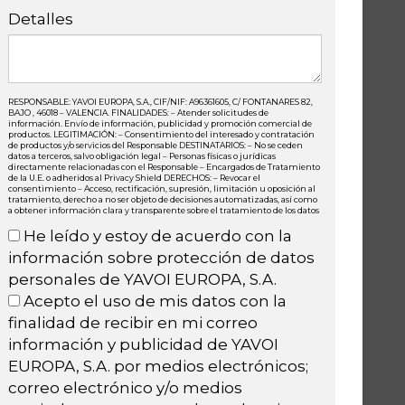
Detalles
RESPONSABLE: YAVOI EUROPA, S.A., CIF/NIF: A96361605, C/ FONTANARES 82,
BAJO , 46018 – VALENCIA. FINALIDADES: – Atender solicitudes de
información. Envío de información, publicidad y promoción comercial de
productos. LEGITIMACIÓN: – Consentimiento del interesado y contratación
de productos y/o servicios del Responsable DESTINATARIOS: – No se ceden
datos a terceros, salvo obligación legal – Personas físicas o jurídicas
directamente relacionadas con el Responsable – Encargados de Tratamiento
de la U.E. o adheridos al Privacy Shield DERECHOS: – Revocar el
consentimiento – Acceso, rectificación, supresión, limitación u oposición al
tratamiento, derecho a no ser objeto de decisiones automatizadas, así como
a obtener información clara y transparente sobre el tratamiento de los datos
He leído y estoy de acuerdo con la
información sobre protección de datos
personales de YAVOI EUROPA, S.A.
Acepto el uso de mis datos con la
finalidad de recibir en mi correo
información y publicidad de YAVOI
EUROPA, S.A. por medios electrónicos;
correo electrónico y/o medios