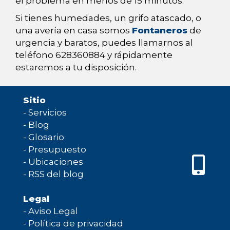
el problema en menos de 15 minutos.
Si tienes humedades, un grifo atascado, o
una avería en casa somos
Fontaneros
de
urgencia y baratos, puedes llamarnos al
teléfono 628360884 y rápidamente
estaremos a tu disposición.
Sitio
-
Servicios
-
Blog
-
Glosario
-
Presupuesto
-
Ubicaciones
-
RSS del blog
Legal
-
Aviso Legal
-
Política de privacidad