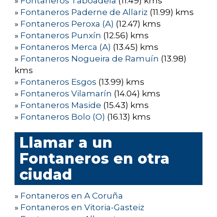
»
Fontaneros Taboadela
(11.49) kms
»
Fontaneros Paderne de Allariz
(11.99) kms
»
Fontaneros Peroxa (A)
(12.47) kms
»
Fontaneros Punxín
(12.56) kms
»
Fontaneros Merca (A)
(13.45) kms
»
Fontaneros Nogueira de Ramuín
(13.98)
kms
»
Fontaneros Esgos
(13.99) kms
»
Fontaneros Vilamarín
(14.04) kms
»
Fontaneros Maside
(15.43) kms
»
Fontaneros Bolo (O)
(16.13) kms
Llamar a un
Fontaneros en otra
ciudad
»
Fontaneros en A Coruña
»
Fontaneros en Vitoria-Gasteiz