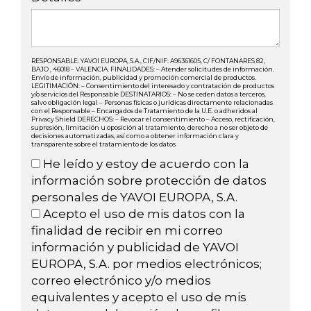
RESPONSABLE: YAVOI EUROPA, S.A., CIF/NIF: A96361605, C/ FONTANARES 82,
BAJO , 46018 – VALENCIA. FINALIDADES: – Atender solicitudes de información.
Envío de información, publicidad y promoción comercial de productos.
LEGITIMACIÓN: – Consentimiento del interesado y contratación de productos
y/o servicios del Responsable DESTINATARIOS: – No se ceden datos a terceros,
salvo obligación legal – Personas físicas o jurídicas directamente relacionadas
con el Responsable – Encargados de Tratamiento de la U.E. o adheridos al
Privacy Shield DERECHOS: – Revocar el consentimiento – Acceso, rectificación,
supresión, limitación u oposición al tratamiento, derecho a no ser objeto de
decisiones automatizadas, así como a obtener información clara y
transparente sobre el tratamiento de los datos
He leído y estoy de acuerdo con la
información sobre protección de datos
personales de YAVOI EUROPA, S.A.
Acepto el uso de mis datos con la
finalidad de recibir en mi correo
información y publicidad de YAVOI
EUROPA, S.A. por medios electrónicos;
correo electrónico y/o medios
equivalentes y acepto el uso de mis