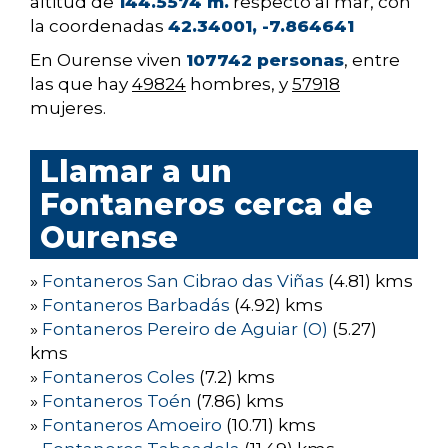
altitud de
144.5574 m.
respecto al mar, con
la coordenadas
42.34001, -7.864641
En Ourense viven
107742 personas
, entre
las que hay
49824
hombres, y
57918
mujeres.
Llamar a un
Fontaneros cerca de
Ourense
»
Fontaneros San Cibrao das Viñas
(4.81) kms
»
Fontaneros Barbadás
(4.92) kms
»
Fontaneros Pereiro de Aguiar (O)
(5.27)
kms
»
Fontaneros Coles
(7.2) kms
»
Fontaneros Toén
(7.86) kms
»
Fontaneros Amoeiro
(10.71) kms