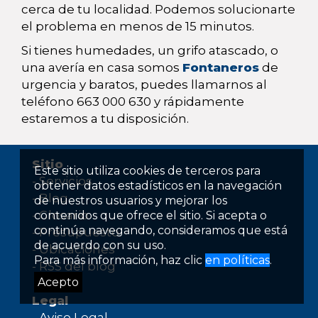
cerca de tu localidad. Podemos solucionarte
el problema en menos de 15 minutos.
Si tienes humedades, un grifo atascado, o
una avería en casa somos
Fontaneros
de
urgencia y baratos, puedes llamarnos al
teléfono 663 000 630 y rápidamente
estaremos a tu disposición.
Sitio
Este sitio utiliza cookies de terceros para
-
Servicios
obtener datos estadísticos en la navegación
-
Blog
de nuestros usuarios y mejorar los
-
Glosario
contenidos que ofrece el sitio. Si acepta o
continúa navegando, consideramos que está
-
Presupuesto
de acuerdo con su uso.
-
Ubicaciones
Para más información, haz clic
en políticas
.
-
RSS del blog
Acepto
Legal
-
Aviso Legal