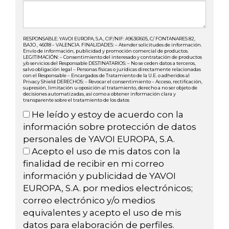
RESPONSABLE: YAVOI EUROPA, S.A., CIF/NIF: A96361605, C/ FONTANARES 82,
BAJO , 46018 – VALENCIA. FINALIDADES: – Atender solicitudes de información.
Envío de información, publicidad y promoción comercial de productos.
LEGITIMACIÓN: – Consentimiento del interesado y contratación de productos
y/o servicios del Responsable DESTINATARIOS: – No se ceden datos a terceros,
salvo obligación legal – Personas físicas o jurídicas directamente relacionadas
con el Responsable – Encargados de Tratamiento de la U.E. o adheridos al
Privacy Shield DERECHOS: – Revocar el consentimiento – Acceso, rectificación,
supresión, limitación u oposición al tratamiento, derecho a no ser objeto de
decisiones automatizadas, así como a obtener información clara y
transparente sobre el tratamiento de los datos
He leído y estoy de acuerdo con la
información sobre protección de datos
personales de YAVOI EUROPA, S.A.
Acepto el uso de mis datos con la
finalidad de recibir en mi correo
información y publicidad de YAVOI
EUROPA, S.A. por medios electrónicos;
correo electrónico y/o medios
equivalentes y acepto el uso de mis
datos para elaboración de perfiles.