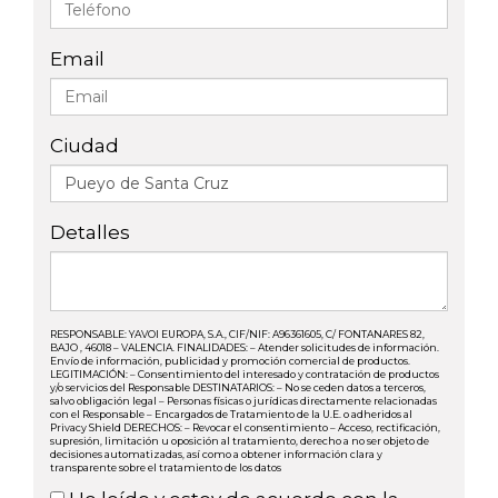
Email
Ciudad
Detalles
RESPONSABLE: YAVOI EUROPA, S.A., CIF/NIF: A96361605, C/ FONTANARES 82,
BAJO , 46018 – VALENCIA. FINALIDADES: – Atender solicitudes de información.
Envío de información, publicidad y promoción comercial de productos.
LEGITIMACIÓN: – Consentimiento del interesado y contratación de productos
y/o servicios del Responsable DESTINATARIOS: – No se ceden datos a terceros,
salvo obligación legal – Personas físicas o jurídicas directamente relacionadas
con el Responsable – Encargados de Tratamiento de la U.E. o adheridos al
Privacy Shield DERECHOS: – Revocar el consentimiento – Acceso, rectificación,
supresión, limitación u oposición al tratamiento, derecho a no ser objeto de
decisiones automatizadas, así como a obtener información clara y
transparente sobre el tratamiento de los datos