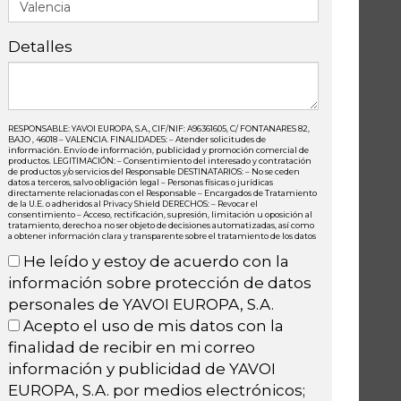
Detalles
RESPONSABLE: YAVOI EUROPA, S.A., CIF/NIF: A96361605, C/ FONTANARES 82,
BAJO , 46018 – VALENCIA. FINALIDADES: – Atender solicitudes de
información. Envío de información, publicidad y promoción comercial de
productos. LEGITIMACIÓN: – Consentimiento del interesado y contratación
de productos y/o servicios del Responsable DESTINATARIOS: – No se ceden
datos a terceros, salvo obligación legal – Personas físicas o jurídicas
directamente relacionadas con el Responsable – Encargados de Tratamiento
de la U.E. o adheridos al Privacy Shield DERECHOS: – Revocar el
consentimiento – Acceso, rectificación, supresión, limitación u oposición al
tratamiento, derecho a no ser objeto de decisiones automatizadas, así como
a obtener información clara y transparente sobre el tratamiento de los datos
He leído y estoy de acuerdo con la
información sobre protección de datos
personales de YAVOI EUROPA, S.A.
Acepto el uso de mis datos con la
finalidad de recibir en mi correo
información y publicidad de YAVOI
EUROPA, S.A. por medios electrónicos;