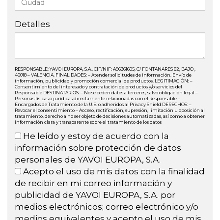
Detalles
RESPONSABLE: YAVOI EUROPA, S.A., CIF/NIF: A96361605, C/ FONTANARES 82, BAJO ,
46018 – VALENCIA. FINALIDADES: – Atender solicitudes de información. Envío de
información, publicidad y promoción comercial de productos. LEGITIMACIÓN: –
Consentimiento del interesado y contratación de productos y/o servicios del
Responsable DESTINATARIOS: – No se ceden datos a terceros, salvo obligación legal –
Personas físicas o jurídicas directamente relacionadas con el Responsable –
Encargados de Tratamiento de la U.E. o adheridos al Privacy Shield DERECHOS: –
Revocar el consentimiento – Acceso, rectificación, supresión, limitación u oposición al
tratamiento, derecho a no ser objeto de decisiones automatizadas, así como a obtener
información clara y transparente sobre el tratamiento de los datos
He leído y estoy de acuerdo con la
información sobre protección de datos
personales de YAVOI EUROPA, S.A.
Acepto el uso de mis datos con la finalidad
de recibir en mi correo información y
publicidad de YAVOI EUROPA, S.A. por
medios electrónicos; correo electrónico y/o
medios equivalentes y acepto el uso de mis