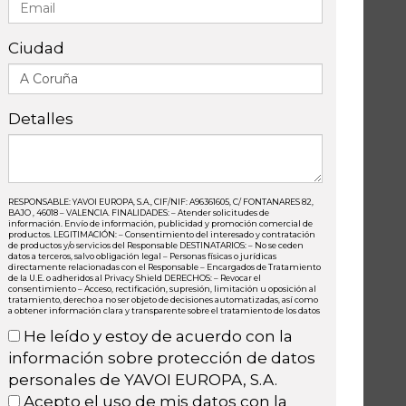
Ciudad
Detalles
RESPONSABLE: YAVOI EUROPA, S.A., CIF/NIF: A96361605, C/ FONTANARES 82,
BAJO , 46018 – VALENCIA. FINALIDADES: – Atender solicitudes de
información. Envío de información, publicidad y promoción comercial de
productos. LEGITIMACIÓN: – Consentimiento del interesado y contratación
de productos y/o servicios del Responsable DESTINATARIOS: – No se ceden
datos a terceros, salvo obligación legal – Personas físicas o jurídicas
directamente relacionadas con el Responsable – Encargados de Tratamiento
de la U.E. o adheridos al Privacy Shield DERECHOS: – Revocar el
consentimiento – Acceso, rectificación, supresión, limitación u oposición al
tratamiento, derecho a no ser objeto de decisiones automatizadas, así como
a obtener información clara y transparente sobre el tratamiento de los datos
He leído y estoy de acuerdo con la
información sobre protección de datos
personales de YAVOI EUROPA, S.A.
Acepto el uso de mis datos con la