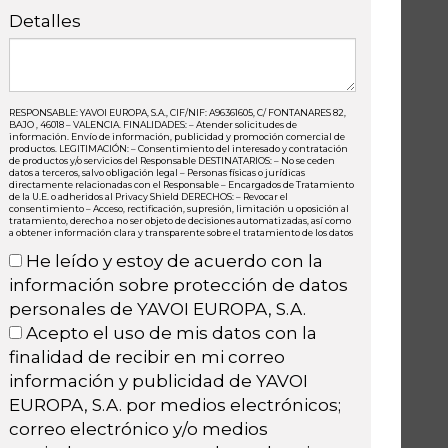
Detalles
RESPONSABLE: YAVOI EUROPA, S.A., CIF/NIF: A96361605, C/ FONTANARES 82,
BAJO , 46018 – VALENCIA. FINALIDADES: – Atender solicitudes de
información. Envío de información, publicidad y promoción comercial de
productos. LEGITIMACIÓN: – Consentimiento del interesado y contratación
de productos y/o servicios del Responsable DESTINATARIOS: – No se ceden
datos a terceros, salvo obligación legal – Personas físicas o jurídicas
directamente relacionadas con el Responsable – Encargados de Tratamiento
de la U.E. o adheridos al Privacy Shield DERECHOS: – Revocar el
consentimiento – Acceso, rectificación, supresión, limitación u oposición al
tratamiento, derecho a no ser objeto de decisiones automatizadas, así como
a obtener información clara y transparente sobre el tratamiento de los datos
He leído y estoy de acuerdo con la
información sobre protección de datos
personales de YAVOI EUROPA, S.A.
Acepto el uso de mis datos con la
finalidad de recibir en mi correo
información y publicidad de YAVOI
EUROPA, S.A. por medios electrónicos;
correo electrónico y/o medios