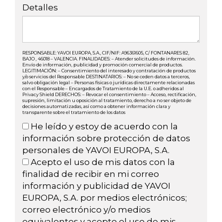
Detalles
RESPONSABLE: YAVOI EUROPA, S.A., CIF/NIF: A96361605, C/ FONTANARES 82,
BAJO , 46018 – VALENCIA. FINALIDADES: – Atender solicitudes de información.
Envío de información, publicidad y promoción comercial de productos.
LEGITIMACIÓN: – Consentimiento del interesado y contratación de productos
y/o servicios del Responsable DESTINATARIOS: – No se ceden datos a terceros,
salvo obligación legal – Personas físicas o jurídicas directamente relacionadas
con el Responsable – Encargados de Tratamiento de la U.E. o adheridos al
Privacy Shield DERECHOS: – Revocar el consentimiento – Acceso, rectificación,
supresión, limitación u oposición al tratamiento, derecho a no ser objeto de
decisiones automatizadas, así como a obtener información clara y
transparente sobre el tratamiento de los datos
He leído y estoy de acuerdo con la
información sobre protección de datos
personales de YAVOI EUROPA, S.A.
Acepto el uso de mis datos con la
finalidad de recibir en mi correo
información y publicidad de YAVOI
EUROPA, S.A. por medios electrónicos;
correo electrónico y/o medios
equivalentes y acepto el uso de mis