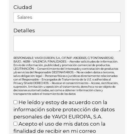
Ciudad
Detalles
RESPONSABLE: YAVOI EUROPA, S.A., CIF/NIF: A96361605, C/ FONTANARES 82,
BAJO , 46018 – VALENCIA. FINALIDADES: – Atender solicitudes de información.
Envío de información, publicidad y promoción comercial de productos.
LEGITIMACIÓN: – Consentimiento del interesado y contratación de productos
y/o servicios del Responsable DESTINATARIOS: – No se ceden datos a terceros,
salvo obligación legal – Personas físicas o jurídicas directamente relacionadas
con el Responsable – Encargados de Tratamiento de la U.E. o adheridos al
Privacy Shield DERECHOS: – Revocar el consentimiento – Acceso, rectificación,
supresión, limitación u oposición al tratamiento, derecho a no ser objeto de
decisiones automatizadas, así como a obtener información clara y
transparente sobre el tratamiento de los datos
He leído y estoy de acuerdo con la
información sobre protección de datos
personales de YAVOI EUROPA, S.A.
Acepto el uso de mis datos con la
finalidad de recibir en mi correo