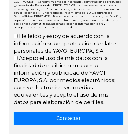
LEGITIMACIÓN: – Consentimiento del interesado y contratación de productos
y/o servicios del Responsable DESTINATARIOS: – No se ceden datos a terceros,
salvo obligación legal – Personas físicas o jurídicas directamente relacionadas
con el Responsable – Encargados de Tratamiento de la U.E. o adheridos al
Privacy Shield DERECHOS: – Revocar el consentimiento – Acceso, rectificación,
supresión, limitación u oposición al tratamiento, derecho a no ser objeto de
decisiones automatizadas, así como a obtener información clara y
transparente sobre el tratamiento de los datos
He leído y estoy de acuerdo con la
información sobre protección de datos
personales de YAVOI EUROPA, S.A.
Acepto el uso de mis datos con la
finalidad de recibir en mi correo
información y publicidad de YAVOI
EUROPA, S.A. por medios electrónicos;
correo electrónico y/o medios
equivalentes y acepto el uso de mis
datos para elaboración de perfiles.