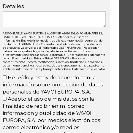
Detalles
RESPONSABLE: YAVOI EUROPA, S.A., CIF/NIF: A96361605, C/ FONTANARES 82,
BAJO , 46018 – VALENCIA. FINALIDADES: – Atender solicitudes de
información. Envío de información, publicidad y promoción comercial de
productos. LEGITIMACIÓN: – Consentimiento del interesado y contratación
de productos y/o servicios del Responsable DESTINATARIOS: – No se ceden
datos a terceros, salvo obligación legal – Personas físicas o jurídicas
directamente relacionadas con el Responsable – Encargados de Tratamiento
de la U.E. o adheridos al Privacy Shield DERECHOS: – Revocar el
consentimiento – Acceso, rectificación, supresión, limitación u oposición al
tratamiento, derecho a no ser objeto de decisiones automatizadas, así como
a obtener información clara y transparente sobre el tratamiento de los datos
He leído y estoy de acuerdo con la
información sobre protección de datos
personales de YAVOI EUROPA, S.A.
Acepto el uso de mis datos con la
finalidad de recibir en mi correo
información y publicidad de YAVOI
EUROPA, S.A. por medios electrónicos;
correo electrónico y/o medios