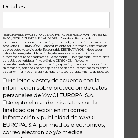
Detalles
RESPONSABLE: YAVOI EUROPA, S.A., CIF/NIF: A96361605, C/ FONTANARES 82,
BAJO , 46018 – VALENCIA. FINALIDADES: – Atender solicitudes de
información. Envío de información, publicidad y promoción comercial de
productos. LEGITIMACIÓN: – Consentimiento del interesado y contratación
de productos y/o servicios del Responsable DESTINATARIOS: – No se ceden
datos a terceros, salvo obligación legal – Personas físicas o jurídicas
directamente relacionadas con el Responsable – Encargados de Tratamiento
de la U.E. o adheridos al Privacy Shield DERECHOS: – Revocar el
consentimiento – Acceso, rectificación, supresión, limitación u oposición al
tratamiento, derecho a no ser objeto de decisiones automatizadas, así como
a obtener información clara y transparente sobre el tratamiento de los datos
He leído y estoy de acuerdo con la
información sobre protección de datos
personales de YAVOI EUROPA, S.A.
Acepto el uso de mis datos con la
finalidad de recibir en mi correo
información y publicidad de YAVOI
EUROPA, S.A. por medios electrónicos;
correo electrónico y/o medios