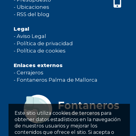
-
Ubicaciones
-
RSS del blog
Legal
-
Aviso Legal
-
Política de privacidad
-
Política de cookies
Enlaces externos
-
Cerrajeros
-
Fontaneros Palma de Mallorca
Este sitio utiliza cookies de terceros para
obtener datos estadísticos en la navegación
de nuestros usuarios y mejorar los
contenidos que ofrece el sitio. Si acepta o