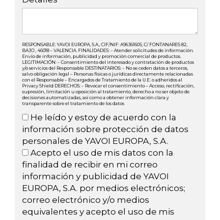
RESPONSABLE: YAVOI EUROPA, S.A., CIF/NIF: A96361605, C/ FONTANARES 82,
BAJO , 46018 – VALENCIA. FINALIDADES: – Atender solicitudes de información.
Envío de información, publicidad y promoción comercial de productos.
LEGITIMACIÓN: – Consentimiento del interesado y contratación de productos
y/o servicios del Responsable DESTINATARIOS: – No se ceden datos a terceros,
salvo obligación legal – Personas físicas o jurídicas directamente relacionadas
con el Responsable – Encargados de Tratamiento de la U.E. o adheridos al
Privacy Shield DERECHOS: – Revocar el consentimiento – Acceso, rectificación,
supresión, limitación u oposición al tratamiento, derecho a no ser objeto de
decisiones automatizadas, así como a obtener información clara y
transparente sobre el tratamiento de los datos
He leído y estoy de acuerdo con la
información sobre protección de datos
personales de YAVOI EUROPA, S.A.
Acepto el uso de mis datos con la
finalidad de recibir en mi correo
información y publicidad de YAVOI
EUROPA, S.A. por medios electrónicos;
correo electrónico y/o medios
equivalentes y acepto el uso de mis