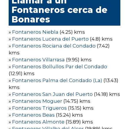
Llamar a un
Fontaneros cerca de
Bonares
»
Fontaneros Niebla
(4.25) kms
»
Fontaneros Lucena del Puerto
(4.8) kms
»
Fontaneros Rociana del Condado
(7.42)
kms
»
Fontaneros Villarrasa
(9.95) kms
»
Fontaneros Bollullos Par del Condado
(12.91) kms
»
Fontaneros Palma del Condado (La)
(13.43)
kms
»
Fontaneros San Juan del Puerto
(14.18) kms
»
Fontaneros Moguer
(14.75) kms
»
Fontaneros Trigueros
(15.15) kms
»
Fontaneros Beas
(15.24) kms
»
Fontaneros Almonte
(15.89) kms
»
Fontaneros Villalba del Alcor
(19.89) kms