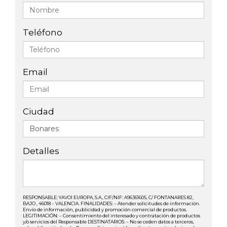
Teléfono
Email
Ciudad
Detalles
RESPONSABLE: YAVOI EUROPA, S.A., CIF/NIF: A96361605, C/ FONTANARES 82,
BAJO , 46018 – VALENCIA. FINALIDADES: – Atender solicitudes de información.
Envío de información, publicidad y promoción comercial de productos.
LEGITIMACIÓN: – Consentimiento del interesado y contratación de productos
y/o servicios del Responsable DESTINATARIOS: – No se ceden datos a terceros,