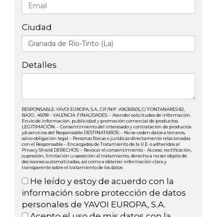
Ciudad
Detalles
RESPONSABLE: YAVOI EUROPA, S.A., CIF/NIF: A96361605, C/ FONTANARES 82,
BAJO , 46018 – VALENCIA. FINALIDADES: – Atender solicitudes de información.
Envío de información, publicidad y promoción comercial de productos.
LEGITIMACIÓN: – Consentimiento del interesado y contratación de productos
y/o servicios del Responsable DESTINATARIOS: – No se ceden datos a terceros,
salvo obligación legal – Personas físicas o jurídicas directamente relacionadas
con el Responsable – Encargados de Tratamiento de la U.E. o adheridos al
Privacy Shield DERECHOS: – Revocar el consentimiento – Acceso, rectificación,
supresión, limitación u oposición al tratamiento, derecho a no ser objeto de
decisiones automatizadas, así como a obtener información clara y
transparente sobre el tratamiento de los datos
He leído y estoy de acuerdo con la
información sobre protección de datos
personales de YAVOI EUROPA, S.A.
Acepto el uso de mis datos con la