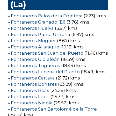
(La)
»
Fontaneros Palos de la Frontera
(2.23) kms
»
Fontaneros Granado (El)
(3.76) kms
»
Fontaneros Huelva
(3.97) kms
»
Fontaneros Punta Umbría
(6.97) kms
»
Fontaneros Moguer
(8.67) kms
»
Fontaneros Aljaraque
(10.15) kms
»
Fontaneros San Juan del Puerto
(11.46) kms
»
Fontaneros Gibraleón
(16.59) kms
»
Fontaneros Trigueros
(18.44) kms
»
Fontaneros Lucena del Puerto
(18.49) kms
»
Fontaneros Cartaya
(21.72) kms
»
Fontaneros Bonares
(23.29) kms
»
Fontaneros Beas
(24.28) kms
»
Fontaneros Lepe
(25.37) kms
»
Fontaneros Niebla
(25.52) kms
»
Fontaneros San Bartolomé de la Torre
(29.08) kms