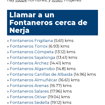
hay
10824
hombres, y
10987
mujeres.
Llamar a un
Fontaneros cerca de
Nerja
»
Fontaneros Frigiliana
(5.61) kms
»
Fontaneros Torrox
(6.93) kms
»
Fontaneros Cómpeta
(13.12) kms
»
Fontaneros Sayalonga
(13.41) kms
»
Fontaneros Árchez
(14.41) kms
»
Fontaneros Algarrobo
(14.8) kms
»
Fontaneros Canillas de Albaida
(14.96) kms
»
Fontaneros Almuñécar
(16.61) kms
»
Fontaneros Arenas
(16.77) kms
»
Fontaneros Salares
(17.96) kms
»
Fontaneros Otívar
(19.04) kms
»
Fontaneros Sedella
(19.12) kms