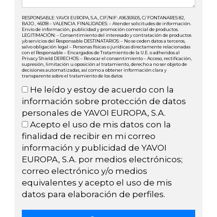
RESPONSABLE: YAVOI EUROPA, S.A., CIF/NIF: A96361605, C/ FONTANARES 82,
BAJO , 46018 – VALENCIA. FINALIDADES: – Atender solicitudes de información.
Envío de información, publicidad y promoción comercial de productos.
LEGITIMACIÓN: – Consentimiento del interesado y contratación de productos
y/o servicios del Responsable DESTINATARIOS: – No se ceden datos a terceros,
salvo obligación legal – Personas físicas o jurídicas directamente relacionadas
con el Responsable – Encargados de Tratamiento de la U.E. o adheridos al
Privacy Shield DERECHOS: – Revocar el consentimiento – Acceso, rectificación,
supresión, limitación u oposición al tratamiento, derecho a no ser objeto de
decisiones automatizadas, así como a obtener información clara y
transparente sobre el tratamiento de los datos
He leído y estoy de acuerdo con la
información sobre protección de datos
personales de YAVOI EUROPA, S.A.
Acepto el uso de mis datos con la
finalidad de recibir en mi correo
información y publicidad de YAVOI
EUROPA, S.A. por medios electrónicos;
correo electrónico y/o medios
equivalentes y acepto el uso de mis
datos para elaboración de perfiles.