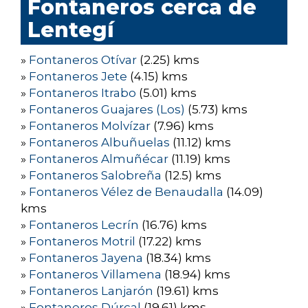
Fontaneros cerca de
Lentegí
»
Fontaneros Otívar
(2.25) kms
»
Fontaneros Jete
(4.15) kms
»
Fontaneros Itrabo
(5.01) kms
»
Fontaneros Guajares (Los)
(5.73) kms
»
Fontaneros Molvízar
(7.96) kms
»
Fontaneros Albuñuelas
(11.12) kms
»
Fontaneros Almuñécar
(11.19) kms
»
Fontaneros Salobreña
(12.5) kms
»
Fontaneros Vélez de Benaudalla
(14.09)
kms
»
Fontaneros Lecrín
(16.76) kms
»
Fontaneros Motril
(17.22) kms
»
Fontaneros Jayena
(18.34) kms
»
Fontaneros Villamena
(18.94) kms
»
Fontaneros Lanjarón
(19.61) kms
»
Fontaneros Dúrcal
(19.61) kms