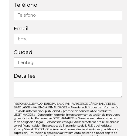
Teléfono
Email
Ciudad
Detalles
RESPONSABLE: YAVOI EUROPA, S.A., CIF/NIF: A96361605, C/ FONTANARES 82,
BAJO , 46018 – VALENCIA. FINALIDADES: – Atender solicitudes de información.
Envío de información, publicidad y promoción comercial de productos.
LEGITIMACIÓN: – Consentimiento del interesado y contratación de productos
y/o servicios del Responsable DESTINATARIOS: – No se ceden datos a terceros,
salvo obligación legal – Personas físicas o jurídicas directamente relacionadas
con el Responsable – Encargados de Tratamiento de la U.E. o adheridos al
Privacy Shield DERECHOS: – Revocar el consentimiento – Acceso, rectificación,
supresión, limitación u oposición al tratamiento, derecho a no ser objeto de