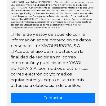
BAJO , 46018 – VALENCIA. FINALIDADES: – Atender solicitudes de información.
Envío de información, publicidad y promoción comercial de productos.
LEGITIMACIÓN: – Consentimiento del interesado y contratación de productos
y/o servicios del Responsable DESTINATARIOS: – No se ceden datos a terceros,
salvo obligación legal – Personas físicas o jurídicas directamente relacionadas
con el Responsable – Encargados de Tratamiento de la U.E. o adheridos al
Privacy Shield DERECHOS: – Revocar el consentimiento – Acceso, rectificación,
supresión, limitación u oposición al tratamiento, derecho a no ser objeto de
decisiones automatizadas, así como a obtener información clara y
transparente sobre el tratamiento de los datos
He leído y estoy de acuerdo con la
información sobre protección de datos
personales de YAVOI EUROPA, S.A.
Acepto el uso de mis datos con la
finalidad de recibir en mi correo
información y publicidad de YAVOI
EUROPA, S.A. por medios electrónicos;
correo electrónico y/o medios
equivalentes y acepto el uso de mis
datos para elaboración de perfiles.