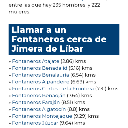
entre las que hay
235
hombres, y
222
mujeres.
Llamar a un
Fontaneros cerca de
Jimera de Líbar
»
Fontaneros Atajate
(2.86) kms
»
Fontaneros Benadalid
(5.16) kms
»
Fontaneros Benalauría
(6.54) kms
»
Fontaneros Alpandeire
(6.69) kms
»
Fontaneros Cortes de la Frontera
(7.31) kms
»
Fontaneros Benaoján
(7.64) kms
»
Fontaneros Faraján
(8.51) kms
»
Fontaneros Algatocín
(8.8) kms
»
Fontaneros Montejaque
(9.29) kms
»
Fontaneros Júzcar
(9.64) kms