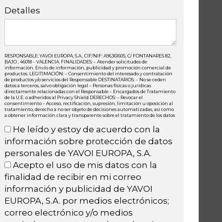
Detalles
RESPONSABLE: YAVOI EUROPA, S.A., CIF/NIF: A96361605, C/ FONTANARES 82,
BAJO , 46018 – VALENCIA. FINALIDADES: – Atender solicitudes de
información. Envío de información, publicidad y promoción comercial de
productos. LEGITIMACIÓN: – Consentimiento del interesado y contratación
de productos y/o servicios del Responsable DESTINATARIOS: – No se ceden
datos a terceros, salvo obligación legal – Personas físicas o jurídicas
directamente relacionadas con el Responsable – Encargados de Tratamiento
de la U.E. o adheridos al Privacy Shield DERECHOS: – Revocar el
consentimiento – Acceso, rectificación, supresión, limitación u oposición al
tratamiento, derecho a no ser objeto de decisiones automatizadas, así como
a obtener información clara y transparente sobre el tratamiento de los datos
He leído y estoy de acuerdo con la
información sobre protección de datos
personales de YAVOI EUROPA, S.A.
Acepto el uso de mis datos con la
finalidad de recibir en mi correo
información y publicidad de YAVOI
EUROPA, S.A. por medios electrónicos;
correo electrónico y/o medios