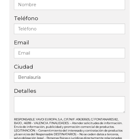
Teléfono
Email
Ciudad
Detalles
RESPONSABLE: YAVOI EUROPA, S.A., CIF/NIF: A96361605, C/ FONTANARES 82,
BAJO , 46018 – VALENCIA. FINALIDADES: – Atender solicitudes de información.
Envío de información, publicidad y promoción comercial de productos.
LEGITIMACIÓN: – Consentimiento del interesado y contratación de productos
y/o servicios del Responsable DESTINATARIOS: – No se ceden datos a terceros,
salvo obligación legal – Personas físicas o jurídicas directamente relacionadas