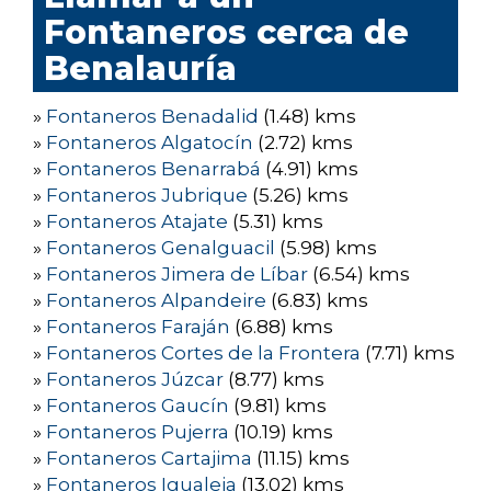
Fontaneros cerca de
Benalauría
»
Fontaneros Benadalid
(1.48) kms
»
Fontaneros Algatocín
(2.72) kms
»
Fontaneros Benarrabá
(4.91) kms
»
Fontaneros Jubrique
(5.26) kms
»
Fontaneros Atajate
(5.31) kms
»
Fontaneros Genalguacil
(5.98) kms
»
Fontaneros Jimera de Líbar
(6.54) kms
»
Fontaneros Alpandeire
(6.83) kms
»
Fontaneros Faraján
(6.88) kms
»
Fontaneros Cortes de la Frontera
(7.71) kms
»
Fontaneros Júzcar
(8.77) kms
»
Fontaneros Gaucín
(9.81) kms
»
Fontaneros Pujerra
(10.19) kms
»
Fontaneros Cartajima
(11.15) kms
»
Fontaneros Igualeja
(13.02) kms