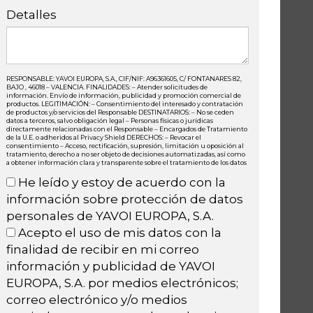
Detalles
RESPONSABLE: YAVOI EUROPA, S.A., CIF/NIF: A96361605, C/ FONTANARES 82,
BAJO , 46018 – VALENCIA. FINALIDADES: – Atender solicitudes de
información. Envío de información, publicidad y promoción comercial de
productos. LEGITIMACIÓN: – Consentimiento del interesado y contratación
de productos y/o servicios del Responsable DESTINATARIOS: – No se ceden
datos a terceros, salvo obligación legal – Personas físicas o jurídicas
directamente relacionadas con el Responsable – Encargados de Tratamiento
de la U.E. o adheridos al Privacy Shield DERECHOS: – Revocar el
consentimiento – Acceso, rectificación, supresión, limitación u oposición al
tratamiento, derecho a no ser objeto de decisiones automatizadas, así como
a obtener información clara y transparente sobre el tratamiento de los datos
He leído y estoy de acuerdo con la
información sobre protección de datos
personales de YAVOI EUROPA, S.A.
Acepto el uso de mis datos con la
finalidad de recibir en mi correo
información y publicidad de YAVOI
EUROPA, S.A. por medios electrónicos;
correo electrónico y/o medios