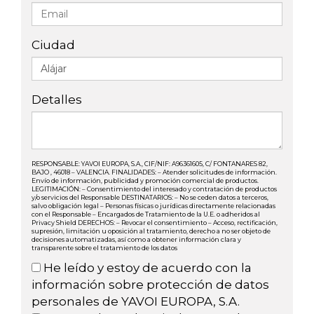
Ciudad
Detalles
RESPONSABLE: YAVOI EUROPA, S.A., CIF/NIF: A96361605, C/ FONTANARES 82,
BAJO , 46018 – VALENCIA. FINALIDADES: – Atender solicitudes de información.
Envío de información, publicidad y promoción comercial de productos.
LEGITIMACIÓN: – Consentimiento del interesado y contratación de productos
y/o servicios del Responsable DESTINATARIOS: – No se ceden datos a terceros,
salvo obligación legal – Personas físicas o jurídicas directamente relacionadas
con el Responsable – Encargados de Tratamiento de la U.E. o adheridos al
Privacy Shield DERECHOS: – Revocar el consentimiento – Acceso, rectificación,
supresión, limitación u oposición al tratamiento, derecho a no ser objeto de
decisiones automatizadas, así como a obtener información clara y
transparente sobre el tratamiento de los datos
He leído y estoy de acuerdo con la
información sobre protección de datos
personales de YAVOI EUROPA, S.A.