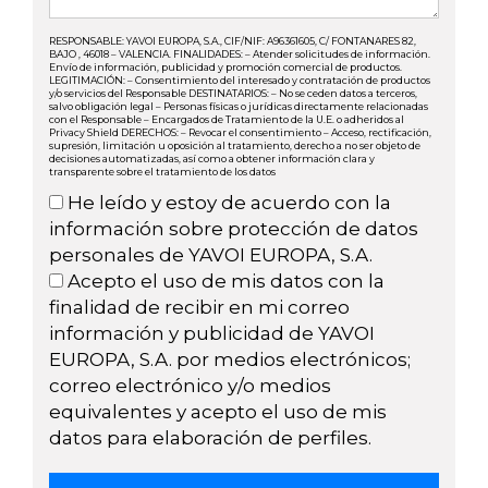
RESPONSABLE: YAVOI EUROPA, S.A., CIF/NIF: A96361605, C/ FONTANARES 82,
BAJO , 46018 – VALENCIA. FINALIDADES: – Atender solicitudes de información.
Envío de información, publicidad y promoción comercial de productos.
LEGITIMACIÓN: – Consentimiento del interesado y contratación de productos
y/o servicios del Responsable DESTINATARIOS: – No se ceden datos a terceros,
salvo obligación legal – Personas físicas o jurídicas directamente relacionadas
con el Responsable – Encargados de Tratamiento de la U.E. o adheridos al
Privacy Shield DERECHOS: – Revocar el consentimiento – Acceso, rectificación,
supresión, limitación u oposición al tratamiento, derecho a no ser objeto de
decisiones automatizadas, así como a obtener información clara y
transparente sobre el tratamiento de los datos
He leído y estoy de acuerdo con la
información sobre protección de datos
personales de YAVOI EUROPA, S.A.
Acepto el uso de mis datos con la
finalidad de recibir en mi correo
información y publicidad de YAVOI
EUROPA, S.A. por medios electrónicos;
correo electrónico y/o medios
equivalentes y acepto el uso de mis
datos para elaboración de perfiles.