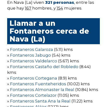
En Nava (La) viven
321 personas
, entre las
que hay
167
hombres, y
154
mujeres.
Llamar a un
Fontaneros cerca de
Nava (La)
»
Fontaneros Galaroza
(5.11) kms
»
Fontaneros Jabugo
(5.4) kms
»
Fontaneros Valdelarco
(5.67) kms
»
Fontaneros Castaño del Robledo
(8.44)
kms
»
Fontaneros Cortegana
(8.9) kms
»
Fontaneros Fuenteheridos
(10.02) kms
»
Fontaneros Almonaster la Real
(10.84) kms
»
Fontaneros Cortelazor
(11.05) kms
»
Fontaneros Santa Ana la Real
(11.22) kms
»
Fontaneros Alájar
(12.12) kms