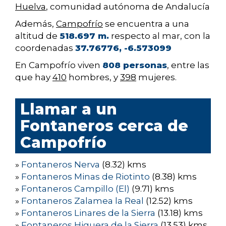
Huelva
, comunidad autónoma de Andalucía
Además,
Campofrío
se encuentra a una
altitud de
518.697 m.
respecto al mar, con la
coordenadas
37.76776, -6.573099
En Campofrío viven
808 personas
, entre las
que hay
410
hombres, y
398
mujeres.
Llamar a un
Fontaneros cerca de
Campofrío
»
Fontaneros Nerva
(8.32) kms
»
Fontaneros Minas de Riotinto
(8.38) kms
»
Fontaneros Campillo (El)
(9.71) kms
»
Fontaneros Zalamea la Real
(12.52) kms
»
Fontaneros Linares de la Sierra
(13.18) kms
»
Fontaneros Higuera de la Sierra
(13.53) kms