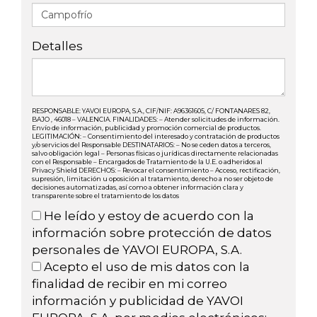
Detalles
RESPONSABLE: YAVOI EUROPA, S.A., CIF/NIF: A96361605, C/ FONTANARES 82,
BAJO , 46018 – VALENCIA. FINALIDADES: – Atender solicitudes de información.
Envío de información, publicidad y promoción comercial de productos.
LEGITIMACIÓN: – Consentimiento del interesado y contratación de productos
y/o servicios del Responsable DESTINATARIOS: – No se ceden datos a terceros,
salvo obligación legal – Personas físicas o jurídicas directamente relacionadas
con el Responsable – Encargados de Tratamiento de la U.E. o adheridos al
Privacy Shield DERECHOS: – Revocar el consentimiento – Acceso, rectificación,
supresión, limitación u oposición al tratamiento, derecho a no ser objeto de
decisiones automatizadas, así como a obtener información clara y
transparente sobre el tratamiento de los datos
He leído y estoy de acuerdo con la
información sobre protección de datos
personales de YAVOI EUROPA, S.A.
Acepto el uso de mis datos con la
finalidad de recibir en mi correo
información y publicidad de YAVOI