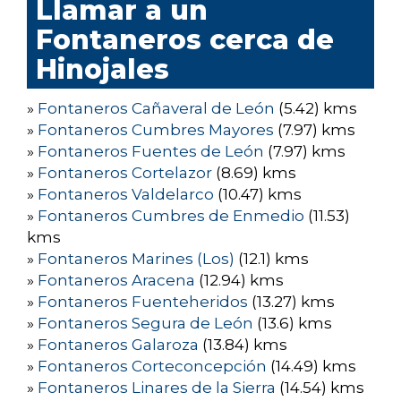
Llamar a un
Fontaneros cerca de
Hinojales
»
Fontaneros Cañaveral de León
(5.42) kms
»
Fontaneros Cumbres Mayores
(7.97) kms
»
Fontaneros Fuentes de León
(7.97) kms
»
Fontaneros Cortelazor
(8.69) kms
»
Fontaneros Valdelarco
(10.47) kms
»
Fontaneros Cumbres de Enmedio
(11.53)
kms
»
Fontaneros Marines (Los)
(12.1) kms
»
Fontaneros Aracena
(12.94) kms
»
Fontaneros Fuenteheridos
(13.27) kms
»
Fontaneros Segura de León
(13.6) kms
»
Fontaneros Galaroza
(13.84) kms
»
Fontaneros Corteconcepción
(14.49) kms
»
Fontaneros Linares de la Sierra
(14.54) kms