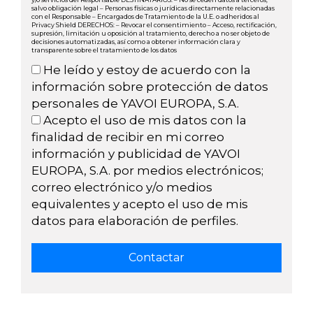
salvo obligación legal – Personas físicas o jurídicas directamente relacionadas
con el Responsable – Encargados de Tratamiento de la U.E. o adheridos al
Privacy Shield DERECHOS: – Revocar el consentimiento – Acceso, rectificación,
supresión, limitación u oposición al tratamiento, derecho a no ser objeto de
decisiones automatizadas, así como a obtener información clara y
transparente sobre el tratamiento de los datos
He leído y estoy de acuerdo con la
información sobre protección de datos
personales de YAVOI EUROPA, S.A.
Acepto el uso de mis datos con la
finalidad de recibir en mi correo
información y publicidad de YAVOI
EUROPA, S.A. por medios electrónicos;
correo electrónico y/o medios
equivalentes y acepto el uso de mis
datos para elaboración de perfiles.