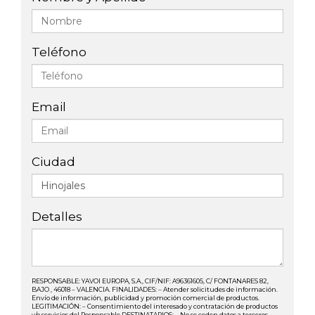
Teléfono
Email
Ciudad
Detalles
RESPONSABLE: YAVOI EUROPA, S.A., CIF/NIF: A96361605, C/ FONTANARES 82,
BAJO , 46018 – VALENCIA. FINALIDADES: – Atender solicitudes de información.
Envío de información, publicidad y promoción comercial de productos.
LEGITIMACIÓN: – Consentimiento del interesado y contratación de productos
y/o servicios del Responsable DESTINATARIOS: – No se ceden datos a terceros,