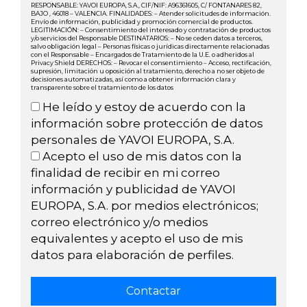
RESPONSABLE: YAVOI EUROPA, S.A., CIF/NIF: A96361605, C/ FONTANARES 82,
BAJO , 46018 – VALENCIA. FINALIDADES: – Atender solicitudes de información.
Envío de información, publicidad y promoción comercial de productos.
LEGITIMACIÓN: – Consentimiento del interesado y contratación de productos
y/o servicios del Responsable DESTINATARIOS: – No se ceden datos a terceros,
salvo obligación legal – Personas físicas o jurídicas directamente relacionadas
con el Responsable – Encargados de Tratamiento de la U.E. o adheridos al
Privacy Shield DERECHOS: – Revocar el consentimiento – Acceso, rectificación,
supresión, limitación u oposición al tratamiento, derecho a no ser objeto de
decisiones automatizadas, así como a obtener información clara y
transparente sobre el tratamiento de los datos
He leído y estoy de acuerdo con la
información sobre protección de datos
personales de YAVOI EUROPA, S.A.
Acepto el uso de mis datos con la
finalidad de recibir en mi correo
información y publicidad de YAVOI
EUROPA, S.A. por medios electrónicos;
correo electrónico y/o medios
equivalentes y acepto el uso de mis
datos para elaboración de perfiles.