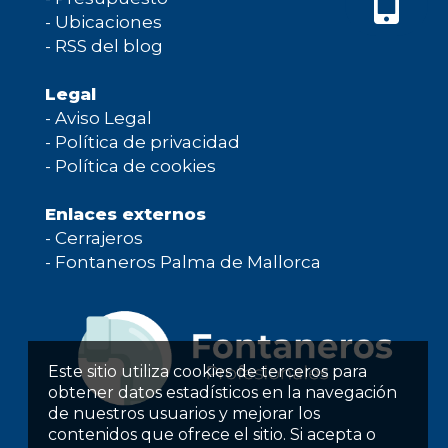
-
Ubicaciones
-
RSS del blog
Legal
-
Aviso Legal
-
Política de privacidad
-
Política de cookies
Enlaces externos
-
Cerrajeros
-
Fontaneros Palma de Mallorca
Este sitio utiliza cookies de terceros para
obtener datos estadísticos en la navegación
de nuestros usuarios y mejorar los
contenidos que ofrece el sitio. Si acepta o