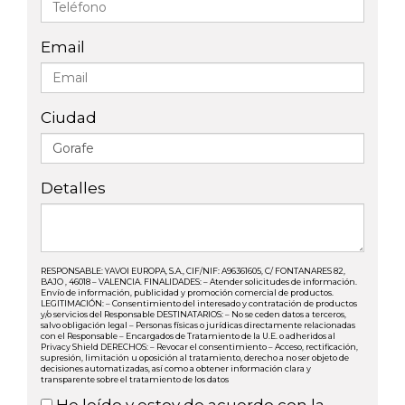
Email
Ciudad
Detalles
RESPONSABLE: YAVOI EUROPA, S.A., CIF/NIF: A96361605, C/ FONTANARES 82,
BAJO , 46018 – VALENCIA. FINALIDADES: – Atender solicitudes de información.
Envío de información, publicidad y promoción comercial de productos.
LEGITIMACIÓN: – Consentimiento del interesado y contratación de productos
y/o servicios del Responsable DESTINATARIOS: – No se ceden datos a terceros,
salvo obligación legal – Personas físicas o jurídicas directamente relacionadas
con el Responsable – Encargados de Tratamiento de la U.E. o adheridos al
Privacy Shield DERECHOS: – Revocar el consentimiento – Acceso, rectificación,
supresión, limitación u oposición al tratamiento, derecho a no ser objeto de
decisiones automatizadas, así como a obtener información clara y
transparente sobre el tratamiento de los datos