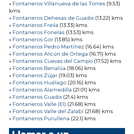
»
Fontaneros Villanueva de las Torres
(9.53)
kms
»
Fontaneros Dehesas de Guadix
(13.22) kms
»
Fontaneros Freila
(13.33) kms
»
Fontaneros Fonelas
(13.53) kms
»
Fontaneros Gor
(13.85) kms
»
Fontaneros Pedro Martínez
(16.64) kms
»
Fontaneros Alicún de Ortega
(16.71) kms
»
Fontaneros Cuevas del Campo
(17.52) kms
»
Fontaneros Benalúa
(18.06) kms
»
Fontaneros Zújar
(19.03) kms
»
Fontaneros Huélago
(20.16) kms
»
Fontaneros Alamedilla
(21.01) kms
»
Fontaneros Guadix
(21.4) kms
»
Fontaneros Valle (El)
(21.68) kms
»
Fontaneros Valle del Zalabí
(21.68) kms
»
Fontaneros Purullena
(22.1) kms