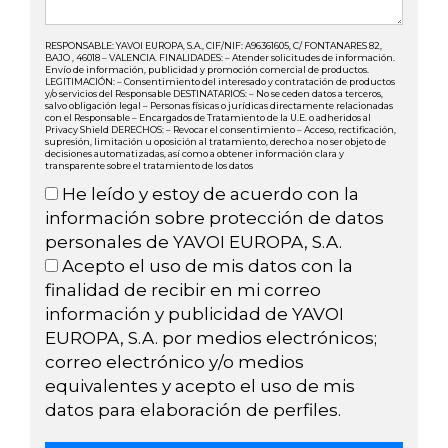
RESPONSABLE: YAVOI EUROPA, S.A., CIF/NIF: A96361605, C/ FONTANARES 82,
BAJO , 46018 – VALENCIA. FINALIDADES: – Atender solicitudes de información.
Envío de información, publicidad y promoción comercial de productos.
LEGITIMACIÓN: – Consentimiento del interesado y contratación de productos
y/o servicios del Responsable DESTINATARIOS: – No se ceden datos a terceros,
salvo obligación legal – Personas físicas o jurídicas directamente relacionadas
con el Responsable – Encargados de Tratamiento de la U.E. o adheridos al
Privacy Shield DERECHOS: – Revocar el consentimiento – Acceso, rectificación,
supresión, limitación u oposición al tratamiento, derecho a no ser objeto de
decisiones automatizadas, así como a obtener información clara y
transparente sobre el tratamiento de los datos
He leído y estoy de acuerdo con la
información sobre protección de datos
personales de YAVOI EUROPA, S.A.
Acepto el uso de mis datos con la
finalidad de recibir en mi correo
información y publicidad de YAVOI
EUROPA, S.A. por medios electrónicos;
correo electrónico y/o medios
equivalentes y acepto el uso de mis
datos para elaboración de perfiles.