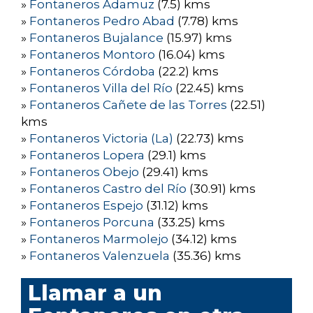
»
Fontaneros Adamuz
(7.5) kms
»
Fontaneros Pedro Abad
(7.78) kms
»
Fontaneros Bujalance
(15.97) kms
»
Fontaneros Montoro
(16.04) kms
»
Fontaneros Córdoba
(22.2) kms
»
Fontaneros Villa del Río
(22.45) kms
»
Fontaneros Cañete de las Torres
(22.51)
kms
»
Fontaneros Victoria (La)
(22.73) kms
»
Fontaneros Lopera
(29.1) kms
»
Fontaneros Obejo
(29.41) kms
»
Fontaneros Castro del Río
(30.91) kms
»
Fontaneros Espejo
(31.12) kms
»
Fontaneros Porcuna
(33.25) kms
»
Fontaneros Marmolejo
(34.12) kms
»
Fontaneros Valenzuela
(35.36) kms
Llamar a un