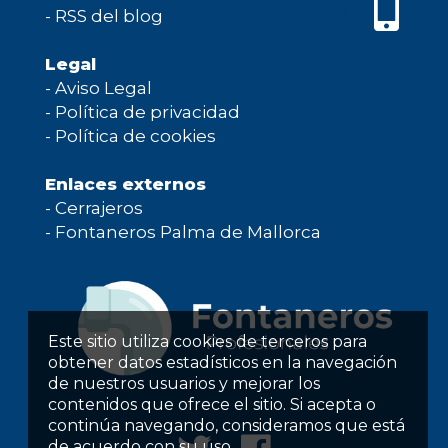
-
RSS del blog
Legal
-
Aviso Legal
-
Política de privacidad
-
Política de cookies
Enlaces externos
-
Cerrajeros
-
Fontaneros Palma de Mallorca
Este sitio utiliza cookies de terceros para
obtener datos estadísticos en la navegación
de nuestros usuarios y mejorar los
contenidos que ofrece el sitio. Si acepta o
continúa navegando, consideramos que está
de acuerdo con su uso.