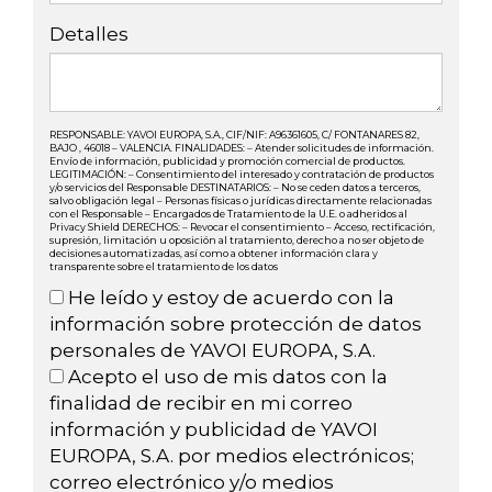
Detalles
RESPONSABLE: YAVOI EUROPA, S.A., CIF/NIF: A96361605, C/ FONTANARES 82,
BAJO , 46018 – VALENCIA. FINALIDADES: – Atender solicitudes de información.
Envío de información, publicidad y promoción comercial de productos.
LEGITIMACIÓN: – Consentimiento del interesado y contratación de productos
y/o servicios del Responsable DESTINATARIOS: – No se ceden datos a terceros,
salvo obligación legal – Personas físicas o jurídicas directamente relacionadas
con el Responsable – Encargados de Tratamiento de la U.E. o adheridos al
Privacy Shield DERECHOS: – Revocar el consentimiento – Acceso, rectificación,
supresión, limitación u oposición al tratamiento, derecho a no ser objeto de
decisiones automatizadas, así como a obtener información clara y
transparente sobre el tratamiento de los datos
He leído y estoy de acuerdo con la
información sobre protección de datos
personales de YAVOI EUROPA, S.A.
Acepto el uso de mis datos con la
finalidad de recibir en mi correo
información y publicidad de YAVOI
EUROPA, S.A. por medios electrónicos;
correo electrónico y/o medios