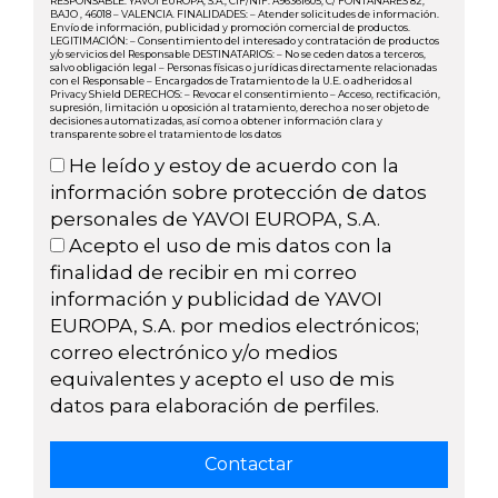
RESPONSABLE: YAVOI EUROPA, S.A., CIF/NIF: A96361605, C/ FONTANARES 82,
BAJO , 46018 – VALENCIA. FINALIDADES: – Atender solicitudes de información.
Envío de información, publicidad y promoción comercial de productos.
LEGITIMACIÓN: – Consentimiento del interesado y contratación de productos
y/o servicios del Responsable DESTINATARIOS: – No se ceden datos a terceros,
salvo obligación legal – Personas físicas o jurídicas directamente relacionadas
con el Responsable – Encargados de Tratamiento de la U.E. o adheridos al
Privacy Shield DERECHOS: – Revocar el consentimiento – Acceso, rectificación,
supresión, limitación u oposición al tratamiento, derecho a no ser objeto de
decisiones automatizadas, así como a obtener información clara y
transparente sobre el tratamiento de los datos
He leído y estoy de acuerdo con la
información sobre protección de datos
personales de YAVOI EUROPA, S.A.
Acepto el uso de mis datos con la
finalidad de recibir en mi correo
información y publicidad de YAVOI
EUROPA, S.A. por medios electrónicos;
correo electrónico y/o medios
equivalentes y acepto el uso de mis
datos para elaboración de perfiles.