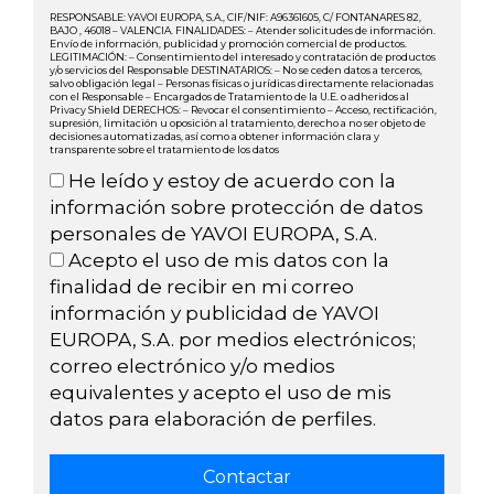
RESPONSABLE: YAVOI EUROPA, S.A., CIF/NIF: A96361605, C/ FONTANARES 82,
BAJO , 46018 – VALENCIA. FINALIDADES: – Atender solicitudes de información.
Envío de información, publicidad y promoción comercial de productos.
LEGITIMACIÓN: – Consentimiento del interesado y contratación de productos
y/o servicios del Responsable DESTINATARIOS: – No se ceden datos a terceros,
salvo obligación legal – Personas físicas o jurídicas directamente relacionadas
con el Responsable – Encargados de Tratamiento de la U.E. o adheridos al
Privacy Shield DERECHOS: – Revocar el consentimiento – Acceso, rectificación,
supresión, limitación u oposición al tratamiento, derecho a no ser objeto de
decisiones automatizadas, así como a obtener información clara y
transparente sobre el tratamiento de los datos
He leído y estoy de acuerdo con la
información sobre protección de datos
personales de YAVOI EUROPA, S.A.
Acepto el uso de mis datos con la
finalidad de recibir en mi correo
información y publicidad de YAVOI
EUROPA, S.A. por medios electrónicos;
correo electrónico y/o medios
equivalentes y acepto el uso de mis
datos para elaboración de perfiles.