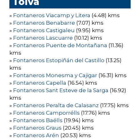
Tolva
»
Fontaneros Viacamp y Litera
(4.48) kms
»
Fontaneros Benabarre
(7.07) kms
»
Fontaneros Castigaleu
(9.95) kms
»
Fontaneros Lascuarre
(10.12) kms
»
Fontaneros Puente de Montañana
(11.36)
kms
»
Fontaneros Estopiñán del Castillo
(13.25)
kms
»
Fontaneros Monesma y Cajigar
(16.31) kms
»
Fontaneros Capella
(16.54) kms
»
Fontaneros Sant Esteve de la Sarga
(16.92)
kms
»
Fontaneros Peralta de Calasanz
(17.75) kms
»
Fontaneros Camporrélls
(17.76) kms
»
Fontaneros Baélls
(19.94) kms
»
Fontaneros Graus
(20.45) kms
»
Fontaneros Arén
(20.53) kms