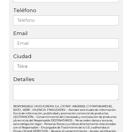
Teléfono
Email
Ciudad
Detalles
RESPONSABLE: YAVOI EUROPA, S.A., CIF/NIF: A96361605, C/ FONTANARES 82,
BAJO , 46018 – VALENCIA. FINALIDADES: – Atender solicitudes de información.
Envío de información, publicidad y promoción comercial de productos.
LEGITIMACIÓN: – Consentimiento del interesado y contratación de productos
y/o servicios del Responsable DESTINATARIOS: – No se ceden datos a terceros,
salvo obligación legal – Personas físicas o jurídicas directamente relacionadas
con el Responsable – Encargados de Tratamiento de la U.E. o adheridos al
Privacy Shield DERECHOS: – Revocar el consentimiento – Acceso, rectificación,