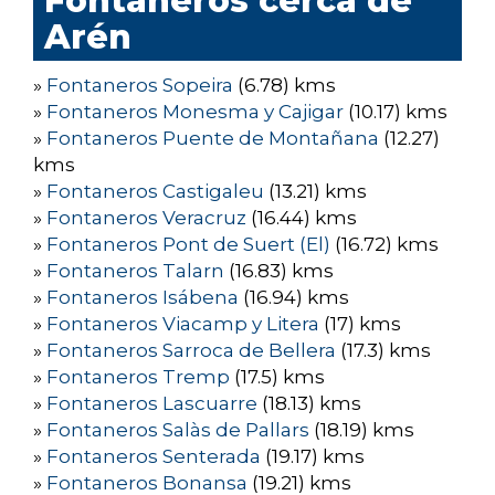
Fontaneros cerca de
Arén
»
Fontaneros Sopeira
(6.78) kms
»
Fontaneros Monesma y Cajigar
(10.17) kms
»
Fontaneros Puente de Montañana
(12.27)
kms
»
Fontaneros Castigaleu
(13.21) kms
»
Fontaneros Veracruz
(16.44) kms
»
Fontaneros Pont de Suert (El)
(16.72) kms
»
Fontaneros Talarn
(16.83) kms
»
Fontaneros Isábena
(16.94) kms
»
Fontaneros Viacamp y Litera
(17) kms
»
Fontaneros Sarroca de Bellera
(17.3) kms
»
Fontaneros Tremp
(17.5) kms
»
Fontaneros Lascuarre
(18.13) kms
»
Fontaneros Salàs de Pallars
(18.19) kms
»
Fontaneros Senterada
(19.17) kms
»
Fontaneros Bonansa
(19.21) kms