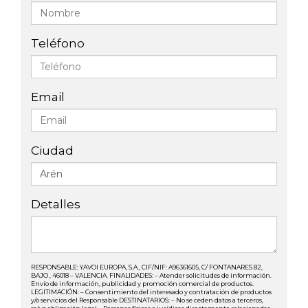
Teléfono
Email
Ciudad
Detalles
RESPONSABLE: YAVOI EUROPA, S.A., CIF/NIF: A96361605, C/ FONTANARES 82,
BAJO , 46018 – VALENCIA. FINALIDADES: – Atender solicitudes de información.
Envío de información, publicidad y promoción comercial de productos.
LEGITIMACIÓN: – Consentimiento del interesado y contratación de productos
y/o servicios del Responsable DESTINATARIOS: – No se ceden datos a terceros,