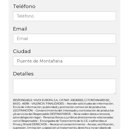
Teléfono
Email
Ciudad
Detalles
RESPONSABLE: YAVOI EUROPA, S.A., CIF/NIF: A96361605, C/ FONTANARES 82,
BAJO , 46018 – VALENCIA. FINALIDADES: – Atender solicitudes de información.
Envío de información, publicidad y promoción comercial de productos.
LEGITIMACIÓN: – Consentimiento del interesado y contratación de productos
y/o servicios del Responsable DESTINATARIOS: – No se ceden datos a terceros,
salvo obligación legal – Personas físicas o jurídicas directamente relacionadas
con el Responsable – Encargados de Tratamiento de la U.E. o adheridos al
Privacy Shield DERECHOS: – Revocar el consentimiento – Acceso, rectificación,
supresión, limitación u oposición al tratamiento, derecho a no ser objeto de