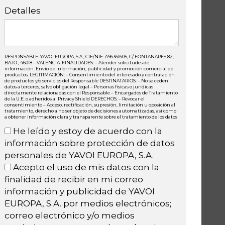
Detalles
RESPONSABLE: YAVOI EUROPA, S.A., CIF/NIF: A96361605, C/ FONTANARES 82,
BAJO , 46018 – VALENCIA. FINALIDADES: – Atender solicitudes de
información. Envío de información, publicidad y promoción comercial de
productos. LEGITIMACIÓN: – Consentimiento del interesado y contratación
de productos y/o servicios del Responsable DESTINATARIOS: – No se ceden
datos a terceros, salvo obligación legal – Personas físicas o jurídicas
directamente relacionadas con el Responsable – Encargados de Tratamiento
de la U.E. o adheridos al Privacy Shield DERECHOS: – Revocar el
consentimiento – Acceso, rectificación, supresión, limitación u oposición al
tratamiento, derecho a no ser objeto de decisiones automatizadas, así como
a obtener información clara y transparente sobre el tratamiento de los datos
He leído y estoy de acuerdo con la
información sobre protección de datos
personales de YAVOI EUROPA, S.A.
Acepto el uso de mis datos con la
finalidad de recibir en mi correo
información y publicidad de YAVOI
EUROPA, S.A. por medios electrónicos;
correo electrónico y/o medios