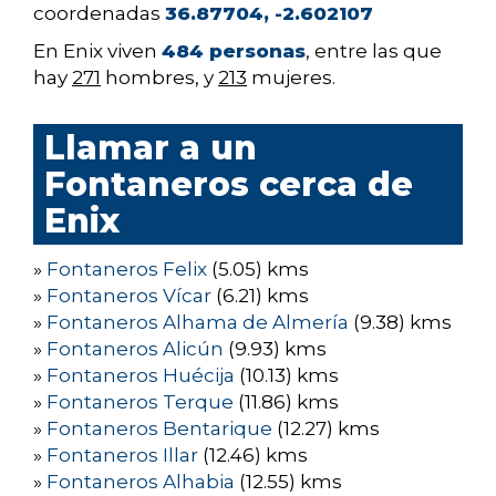
coordenadas
36.87704, -2.602107
En Enix viven
484 personas
, entre las que
hay
271
hombres, y
213
mujeres.
Llamar a un
Fontaneros cerca de
Enix
»
Fontaneros Felix
(5.05) kms
»
Fontaneros Vícar
(6.21) kms
»
Fontaneros Alhama de Almería
(9.38) kms
»
Fontaneros Alicún
(9.93) kms
»
Fontaneros Huécija
(10.13) kms
»
Fontaneros Terque
(11.86) kms
»
Fontaneros Bentarique
(12.27) kms
»
Fontaneros Illar
(12.46) kms
»
Fontaneros Alhabia
(12.55) kms