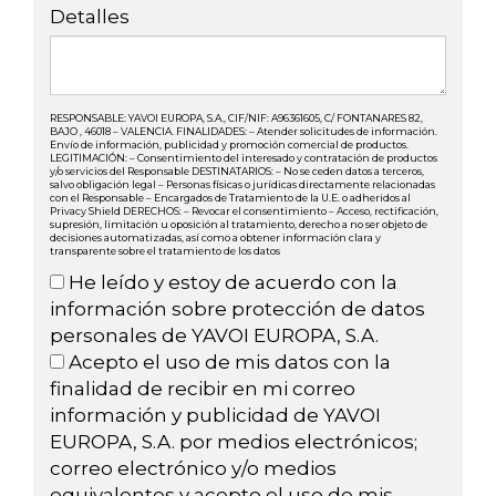
Detalles
RESPONSABLE: YAVOI EUROPA, S.A., CIF/NIF: A96361605, C/ FONTANARES 82,
BAJO , 46018 – VALENCIA. FINALIDADES: – Atender solicitudes de información.
Envío de información, publicidad y promoción comercial de productos.
LEGITIMACIÓN: – Consentimiento del interesado y contratación de productos
y/o servicios del Responsable DESTINATARIOS: – No se ceden datos a terceros,
salvo obligación legal – Personas físicas o jurídicas directamente relacionadas
con el Responsable – Encargados de Tratamiento de la U.E. o adheridos al
Privacy Shield DERECHOS: – Revocar el consentimiento – Acceso, rectificación,
supresión, limitación u oposición al tratamiento, derecho a no ser objeto de
decisiones automatizadas, así como a obtener información clara y
transparente sobre el tratamiento de los datos
He leído y estoy de acuerdo con la
información sobre protección de datos
personales de YAVOI EUROPA, S.A.
Acepto el uso de mis datos con la
finalidad de recibir en mi correo
información y publicidad de YAVOI
EUROPA, S.A. por medios electrónicos;
correo electrónico y/o medios
equivalentes y acepto el uso de mis