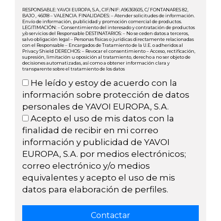
RESPONSABLE: YAVOI EUROPA, S.A., CIF/NIF: A96361605, C/ FONTANARES 82,
BAJO , 46018 – VALENCIA. FINALIDADES: – Atender solicitudes de información.
Envío de información, publicidad y promoción comercial de productos.
LEGITIMACIÓN: – Consentimiento del interesado y contratación de productos
y/o servicios del Responsable DESTINATARIOS: – No se ceden datos a terceros,
salvo obligación legal – Personas físicas o jurídicas directamente relacionadas
con el Responsable – Encargados de Tratamiento de la U.E. o adheridos al
Privacy Shield DERECHOS: – Revocar el consentimiento – Acceso, rectificación,
supresión, limitación u oposición al tratamiento, derecho a no ser objeto de
decisiones automatizadas, así como a obtener información clara y
transparente sobre el tratamiento de los datos
He leído y estoy de acuerdo con la
información sobre protección de datos
personales de YAVOI EUROPA, S.A.
Acepto el uso de mis datos con la
finalidad de recibir en mi correo
información y publicidad de YAVOI
EUROPA, S.A. por medios electrónicos;
correo electrónico y/o medios
equivalentes y acepto el uso de mis
datos para elaboración de perfiles.