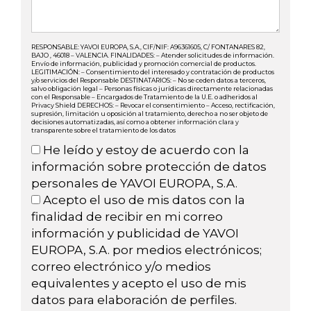
RESPONSABLE: YAVOI EUROPA, S.A., CIF/NIF: A96361605, C/ FONTANARES 82,
BAJO , 46018 – VALENCIA. FINALIDADES: – Atender solicitudes de información.
Envío de información, publicidad y promoción comercial de productos.
LEGITIMACIÓN: – Consentimiento del interesado y contratación de productos
y/o servicios del Responsable DESTINATARIOS: – No se ceden datos a terceros,
salvo obligación legal – Personas físicas o jurídicas directamente relacionadas
con el Responsable – Encargados de Tratamiento de la U.E. o adheridos al
Privacy Shield DERECHOS: – Revocar el consentimiento – Acceso, rectificación,
supresión, limitación u oposición al tratamiento, derecho a no ser objeto de
decisiones automatizadas, así como a obtener información clara y
transparente sobre el tratamiento de los datos
He leído y estoy de acuerdo con la
información sobre protección de datos
personales de YAVOI EUROPA, S.A.
Acepto el uso de mis datos con la
finalidad de recibir en mi correo
información y publicidad de YAVOI
EUROPA, S.A. por medios electrónicos;
correo electrónico y/o medios
equivalentes y acepto el uso de mis
datos para elaboración de perfiles.