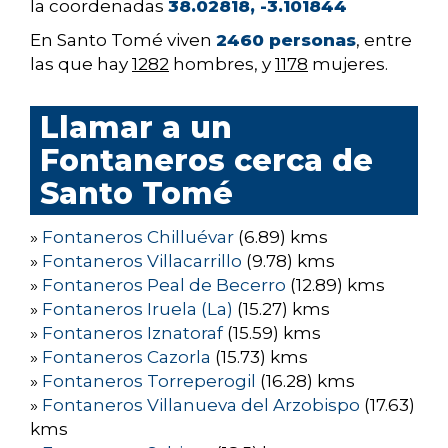
la coordenadas
38.02818, -3.101844
En Santo Tomé viven
2460 personas
, entre
las que hay
1282
hombres, y
1178
mujeres.
Llamar a un
Fontaneros cerca de
Santo Tomé
»
Fontaneros Chilluévar
(6.89) kms
»
Fontaneros Villacarrillo
(9.78) kms
»
Fontaneros Peal de Becerro
(12.89) kms
»
Fontaneros Iruela (La)
(15.27) kms
»
Fontaneros Iznatoraf
(15.59) kms
»
Fontaneros Cazorla
(15.73) kms
»
Fontaneros Torreperogil
(16.28) kms
»
Fontaneros Villanueva del Arzobispo
(17.63)
kms