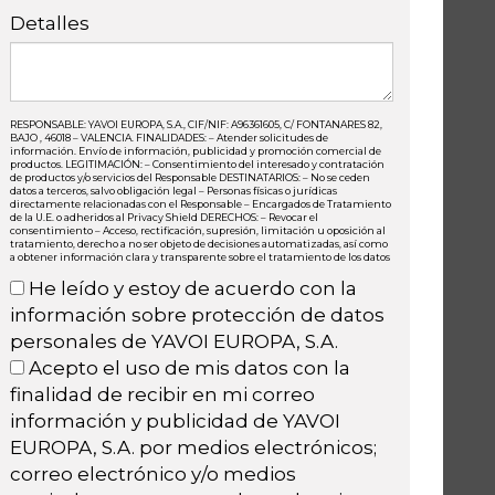
Detalles
RESPONSABLE: YAVOI EUROPA, S.A., CIF/NIF: A96361605, C/ FONTANARES 82,
BAJO , 46018 – VALENCIA. FINALIDADES: – Atender solicitudes de
información. Envío de información, publicidad y promoción comercial de
productos. LEGITIMACIÓN: – Consentimiento del interesado y contratación
de productos y/o servicios del Responsable DESTINATARIOS: – No se ceden
datos a terceros, salvo obligación legal – Personas físicas o jurídicas
directamente relacionadas con el Responsable – Encargados de Tratamiento
de la U.E. o adheridos al Privacy Shield DERECHOS: – Revocar el
consentimiento – Acceso, rectificación, supresión, limitación u oposición al
tratamiento, derecho a no ser objeto de decisiones automatizadas, así como
a obtener información clara y transparente sobre el tratamiento de los datos
He leído y estoy de acuerdo con la
información sobre protección de datos
personales de YAVOI EUROPA, S.A.
Acepto el uso de mis datos con la
finalidad de recibir en mi correo
información y publicidad de YAVOI
EUROPA, S.A. por medios electrónicos;
correo electrónico y/o medios