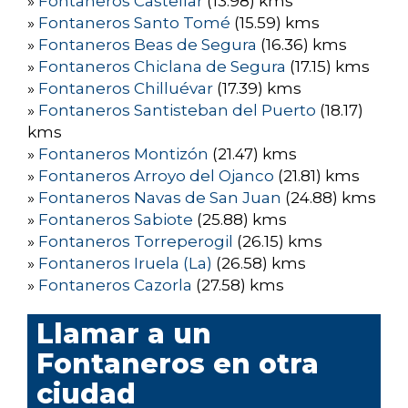
»
Fontaneros Castellar
(13.98) kms
»
Fontaneros Santo Tomé
(15.59) kms
»
Fontaneros Beas de Segura
(16.36) kms
»
Fontaneros Chiclana de Segura
(17.15) kms
»
Fontaneros Chilluévar
(17.39) kms
»
Fontaneros Santisteban del Puerto
(18.17)
kms
»
Fontaneros Montizón
(21.47) kms
»
Fontaneros Arroyo del Ojanco
(21.81) kms
»
Fontaneros Navas de San Juan
(24.88) kms
»
Fontaneros Sabiote
(25.88) kms
»
Fontaneros Torreperogil
(26.15) kms
»
Fontaneros Iruela (La)
(26.58) kms
»
Fontaneros Cazorla
(27.58) kms
Llamar a un
Fontaneros en otra
ciudad