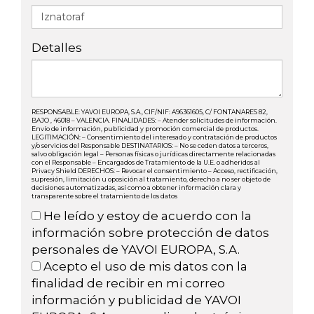
Detalles
RESPONSABLE: YAVOI EUROPA, S.A., CIF/NIF: A96361605, C/ FONTANARES 82,
BAJO , 46018 – VALENCIA. FINALIDADES: – Atender solicitudes de información.
Envío de información, publicidad y promoción comercial de productos.
LEGITIMACIÓN: – Consentimiento del interesado y contratación de productos
y/o servicios del Responsable DESTINATARIOS: – No se ceden datos a terceros,
salvo obligación legal – Personas físicas o jurídicas directamente relacionadas
con el Responsable – Encargados de Tratamiento de la U.E. o adheridos al
Privacy Shield DERECHOS: – Revocar el consentimiento – Acceso, rectificación,
supresión, limitación u oposición al tratamiento, derecho a no ser objeto de
decisiones automatizadas, así como a obtener información clara y
transparente sobre el tratamiento de los datos
He leído y estoy de acuerdo con la
información sobre protección de datos
personales de YAVOI EUROPA, S.A.
Acepto el uso de mis datos con la
finalidad de recibir en mi correo
información y publicidad de YAVOI