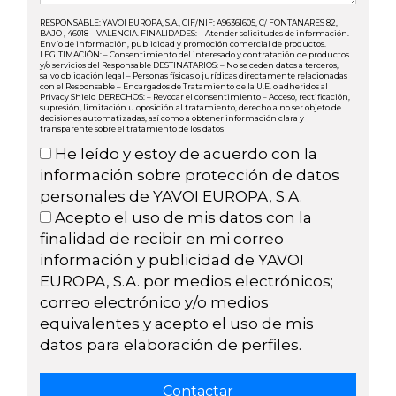
RESPONSABLE: YAVOI EUROPA, S.A., CIF/NIF: A96361605, C/ FONTANARES 82,
BAJO , 46018 – VALENCIA. FINALIDADES: – Atender solicitudes de información.
Envío de información, publicidad y promoción comercial de productos.
LEGITIMACIÓN: – Consentimiento del interesado y contratación de productos
y/o servicios del Responsable DESTINATARIOS: – No se ceden datos a terceros,
salvo obligación legal – Personas físicas o jurídicas directamente relacionadas
con el Responsable – Encargados de Tratamiento de la U.E. o adheridos al
Privacy Shield DERECHOS: – Revocar el consentimiento – Acceso, rectificación,
supresión, limitación u oposición al tratamiento, derecho a no ser objeto de
decisiones automatizadas, así como a obtener información clara y
transparente sobre el tratamiento de los datos
He leído y estoy de acuerdo con la
información sobre protección de datos
personales de YAVOI EUROPA, S.A.
Acepto el uso de mis datos con la
finalidad de recibir en mi correo
información y publicidad de YAVOI
EUROPA, S.A. por medios electrónicos;
correo electrónico y/o medios
equivalentes y acepto el uso de mis
datos para elaboración de perfiles.