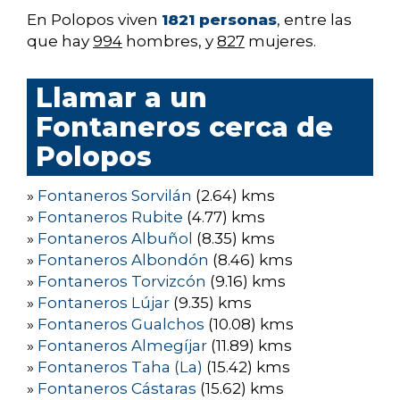
En Polopos viven
1821 personas
, entre las
que hay
994
hombres, y
827
mujeres.
Llamar a un
Fontaneros cerca de
Polopos
»
Fontaneros Sorvilán
(2.64) kms
»
Fontaneros Rubite
(4.77) kms
»
Fontaneros Albuñol
(8.35) kms
»
Fontaneros Albondón
(8.46) kms
»
Fontaneros Torvizcón
(9.16) kms
»
Fontaneros Lújar
(9.35) kms
»
Fontaneros Gualchos
(10.08) kms
»
Fontaneros Almegíjar
(11.89) kms
»
Fontaneros Taha (La)
(15.42) kms
»
Fontaneros Cástaras
(15.62) kms