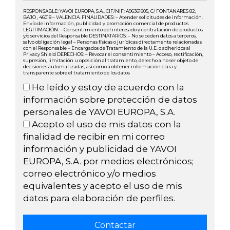
RESPONSABLE: YAVOI EUROPA, S.A., CIF/NIF: A96361605, C/ FONTANARES 82,
BAJO , 46018 – VALENCIA. FINALIDADES: – Atender solicitudes de información.
Envío de información, publicidad y promoción comercial de productos.
LEGITIMACIÓN: – Consentimiento del interesado y contratación de productos
y/o servicios del Responsable DESTINATARIOS: – No se ceden datos a terceros,
salvo obligación legal – Personas físicas o jurídicas directamente relacionadas
con el Responsable – Encargados de Tratamiento de la U.E. o adheridos al
Privacy Shield DERECHOS: – Revocar el consentimiento – Acceso, rectificación,
supresión, limitación u oposición al tratamiento, derecho a no ser objeto de
decisiones automatizadas, así como a obtener información clara y
transparente sobre el tratamiento de los datos
He leído y estoy de acuerdo con la
información sobre protección de datos
personales de YAVOI EUROPA, S.A.
Acepto el uso de mis datos con la
finalidad de recibir en mi correo
información y publicidad de YAVOI
EUROPA, S.A. por medios electrónicos;
correo electrónico y/o medios
equivalentes y acepto el uso de mis
datos para elaboración de perfiles.