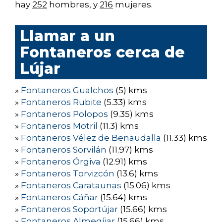
hay
252
hombres, y
216
mujeres.
Llamar a un
Fontaneros cerca de
Lújar
»
Fontaneros Gualchos
(5) kms
»
Fontaneros Rubite
(5.33) kms
»
Fontaneros Polopos
(9.35) kms
»
Fontaneros Motril
(11.3) kms
»
Fontaneros Vélez de Benaudalla
(11.33) kms
»
Fontaneros Sorvilán
(11.97) kms
»
Fontaneros Órgiva
(12.91) kms
»
Fontaneros Torvizcón
(13.6) kms
»
Fontaneros Carataunas
(15.06) kms
»
Fontaneros Cáñar
(15.64) kms
»
Fontaneros Soportújar
(15.66) kms
»
Fontaneros Almegíjar
(15.66) kms