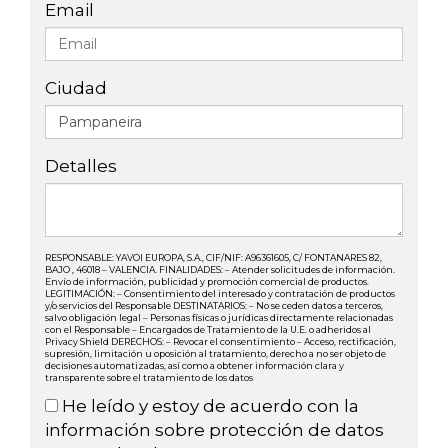
Email
Ciudad
Detalles
RESPONSABLE: YAVOI EUROPA, S.A., CIF/NIF: A96361605, C/ FONTANARES 82,
BAJO , 46018 – VALENCIA. FINALIDADES: – Atender solicitudes de información.
Envío de información, publicidad y promoción comercial de productos.
LEGITIMACIÓN: – Consentimiento del interesado y contratación de productos
y/o servicios del Responsable DESTINATARIOS: – No se ceden datos a terceros,
salvo obligación legal – Personas físicas o jurídicas directamente relacionadas
con el Responsable – Encargados de Tratamiento de la U.E. o adheridos al
Privacy Shield DERECHOS: – Revocar el consentimiento – Acceso, rectificación,
supresión, limitación u oposición al tratamiento, derecho a no ser objeto de
decisiones automatizadas, así como a obtener información clara y
transparente sobre el tratamiento de los datos
He leído y estoy de acuerdo con la
información sobre protección de datos