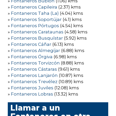
»
Fontaneros Bubión
(1.06) kms
»
Fontaneros Capileira
(2.37) kms
»
Fontaneros Taha (La)
(4.04) kms
»
Fontaneros Soportújar
(4.1) kms
»
Fontaneros Pórtugos
(4.54) kms
»
Fontaneros Carataunas
(4.58) kms
»
Fontaneros Busquístar
(5.92) kms
»
Fontaneros Cáñar
(6.13) kms
»
Fontaneros Almegíjar
(6.88) kms
»
Fontaneros Órgiva
(6.98) kms
»
Fontaneros Torvizcón
(8.88) kms
»
Fontaneros Cástaras
(9.61) kms
»
Fontaneros Lanjarón
(10.87) kms
»
Fontaneros Trevélez
(10.89) kms
»
Fontaneros Juviles
(12.08) kms
»
Fontaneros Lobras
(13.32) kms
Llamar a un