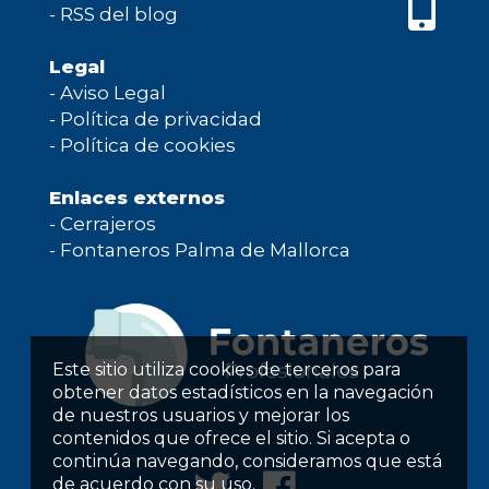
-
RSS del blog
Legal
-
Aviso Legal
-
Política de privacidad
-
Política de cookies
Enlaces externos
-
Cerrajeros
-
Fontaneros Palma de Mallorca
Este sitio utiliza cookies de terceros para
obtener datos estadísticos en la navegación
de nuestros usuarios y mejorar los
contenidos que ofrece el sitio. Si acepta o
continúa navegando, consideramos que está
de acuerdo con su uso.