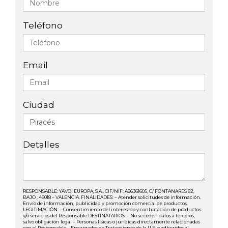
Teléfono
Email
Ciudad
Detalles
RESPONSABLE: YAVOI EUROPA, S.A., CIF/NIF: A96361605, C/ FONTANARES 82,
BAJO , 46018 – VALENCIA. FINALIDADES: – Atender solicitudes de información.
Envío de información, publicidad y promoción comercial de productos.
LEGITIMACIÓN: – Consentimiento del interesado y contratación de productos
y/o servicios del Responsable DESTINATARIOS: – No se ceden datos a terceros,
salvo obligación legal – Personas físicas o jurídicas directamente relacionadas
con el Responsable – Encargados de Tratamiento de la U.E. o adheridos al